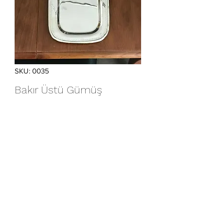
SKU: 0035
Bakır Üstü Gümüş
Kaplama Oval Servis
Boyut: 40x16 cm
+905323422122
©2019 by ByTulipano. Proudly created with Wix.com