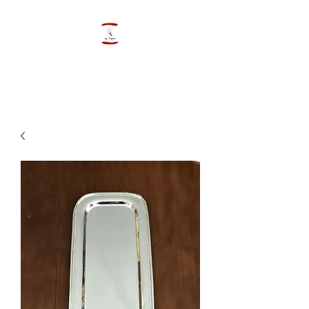
ByTulipano